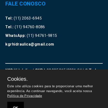
FALE CONOSCO
Tel:
(11) 2063-6945
Tel.:
(11) 94760-8086
WhatsApp:
(11) 94761-9815
kgrhidraulica@gmail.com
KGR Hidráulica
|
CNPJ:
20.325.915/0001-84 |
© Todos
os direitos reservados
Cookies.
Este site utiliza cookies para te proporcionar uma melhor
experiência. Ao continuar navegando, você aceita nossa
Política de Privacidade
OK